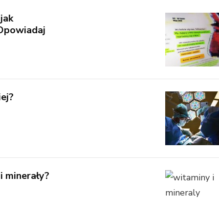
jak
Opowiadaj
ej?
i minerały?