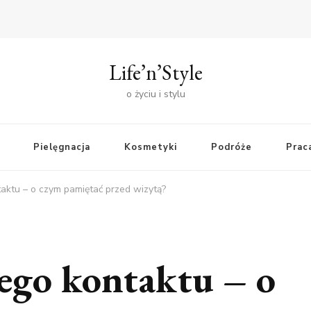
Life’n’Style
o życiu i stylu
Pielęgnacja
Kosmetyki
Podróże
Praca
aktu – o czym pamiętać przed wizytą?
ego kontaktu – o