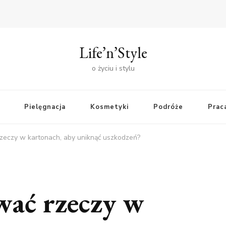
Life’n’Style
o życiu i stylu
Pielęgnacja
Kosmetyki
Podróże
Praca
zeczy w kartonach, aby uniknąć uszkodzeń?
wać rzeczy w