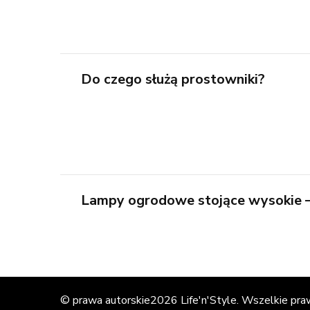
Do czego służą prostowniki?
Lampy ogrodowe stojące wysokie –
© prawa autorskie2026
Life'n'Style
. Wszelkie pra