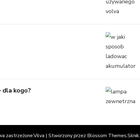
 dla kogo?
wa zastrzeżone.
Vilva | Stworzony przez
Blossom Themes
.Silnik