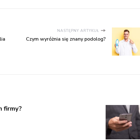
NASTĘPNY ARTYKUŁ
lia
Czym wyróżnia się znany podolog?
m firmy?