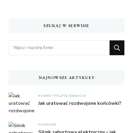
SZUKAJ W SERWISIE
Szukasz
czegoś?
NAJNOWSZE ARTYKUŁY
KOSMETYKI
PIELĘGNACJA
Jak uratować rozdwojone końcówki?
PODRÓŻE
Silnik zaburtowy elektryczny – jak