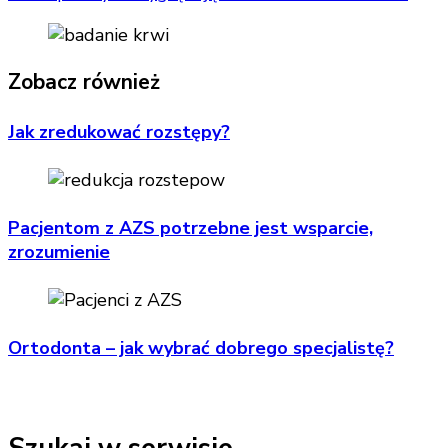
Zobacz również
Jak zredukować rozstępy?
Pacjentom z AZS potrzebne jest wsparcie,
zrozumienie
Ortodonta – jak wybrać dobrego specjalistę?