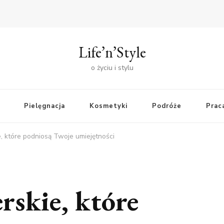
Life’n’Style
o życiu i stylu
Pielęgnacja
Kosmetyki
Podróże
Praca
e, które podniosą Twoje umiejętności
erskie, które