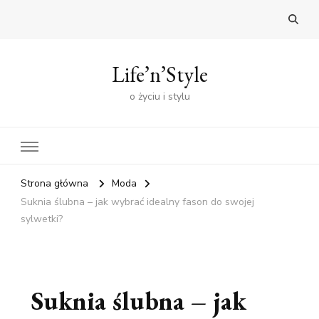
Life’n’Style
o życiu i stylu
Strona główna
Moda
Suknia ślubna – jak wybrać idealny fason do swojej
sylwetki?
Suknia ślubna – jak