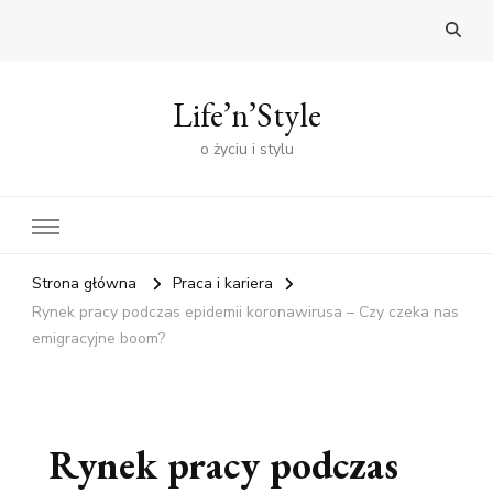
Life’n’Style
o życiu i stylu
Strona główna
Praca i kariera
Rynek pracy podczas epidemii koronawirusa – Czy czeka nas
emigracyjne boom?
Rynek pracy podczas