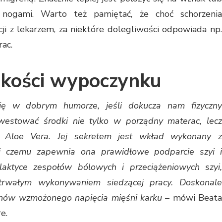
ogami. Warto też pamiętać, że choć schorzenia
i z lekarzem, za niektóre dolegliwości odpowiada np.
ac.
jakości wypoczynku
 w dobrym humorze, jeśli dokucza nam fizyczny
westować środki nie tylko w porządny materac, lecz
ą Aloe Vera. Jej sekretem jest wkład wykonany z
ęki czemu zapewnia ona prawidłowe podparcie szyi i
laktyce zespołów bólowych i przeciążeniowych szyi,
otrwałym wykonywaniem siedzącej pracy. Doskonale
anów wzmożonego napięcia mięśni karku
– mówi Beat
e.