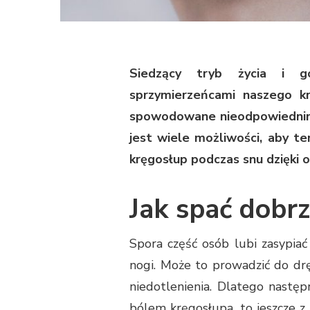
Siedzący tryb życia i 
sprzymierzeńcami naszego k
spowodowane nieodpowiednim u
jest wiele możliwości, aby t
kręgosłup podczas snu dzięki
Jak spać dobr
Spora część osób lubi zasypiać
nogi. Może to prowadzić do dr
niedotlenienia. Dlatego nastę
bólem kręgosłupa, to jeszcze z 