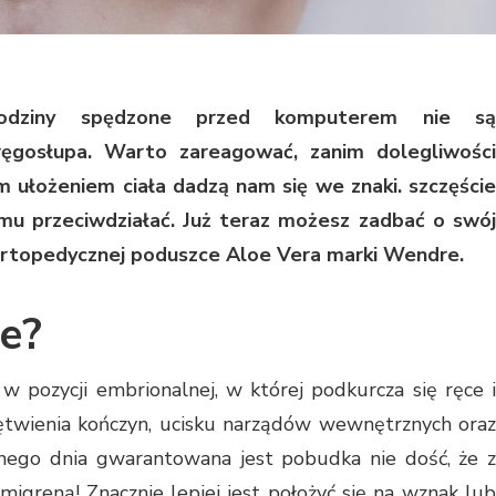
godziny spędzone przed komputerem nie są
ręgosłupa. Warto zareagować, zanim dolegliwości
łożeniem ciała dadzą nam się we znaki.​ szczęście
emu przeciwdziałać. Już teraz możesz zadbać o swój
 ortopedycznej poduszce Aloe Vera marki Wendre.
ze?
 w pozycji embrionalnej, w której podkurcza się ręce i
ętwienia kończyn, ucisku narządów wewnętrznych oraz
pnego dnia gwarantowana jest pobudka nie dość, że z
migreną! Znacznie lepiej jest położyć się na wznak lub