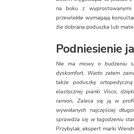
na boku z wyprostowanymi n
przewlekłe wymagają konsultacj
źle dobrana poduszka lub mater
Podniesienie 
Nie ma mowy o budzeniu się
dyskomfort. Warto zatem zain
także poduszkę ortopedyczn
elastycznej pianki Visco, dzi
ramion. Zaleca się ją w profi
wywołanych najczęściej dług
sprawdza się w łagodzeniu st
Przybylak, ekspert marki Wendr