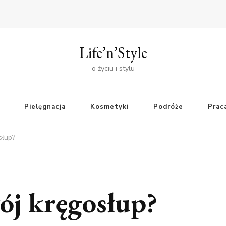
Life’n’Style
o życiu i stylu
Pielęgnacja
Kosmetyki
Podróże
Praca
słup?
ój kręgosłup?