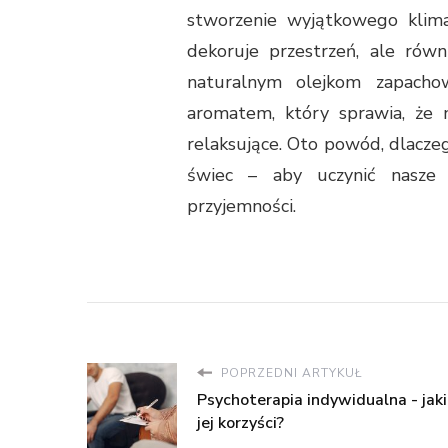
stworzenie wyjątkowego klim
dekoruje przestrzeń, ale rów
naturalnym olejkom zapach
aromatem, który sprawia, że n
relaksujące. Oto powód, dlacze
świec – aby uczynić nasze 
przyjemności.
POPRZEDNI ARTYKUŁ
Psychoterapia indywidualna - jaki
jej korzyści?