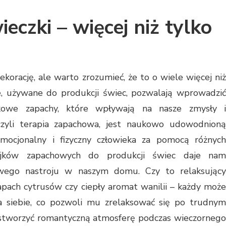
czki – więcej niż tylko
korację, ale warto zrozumieć, że to o wiele więcej niż
e, używane do produkcji świec, pozwalają wprowadzić
kowe zapachy, które wpływają na nasze zmysły i
czyli terapia zapachowa, jest naukowo udowodnioną
ocjonalny i fizyczny człowieka za pomocą różnych
ejków zapachowych do produkcji świec daje nam
wego nastroju w naszym domu. Czy to relaksujący
apach cytrusów czy ciepły aromat wanilii – każdy może
a siebie, co pozwoli mu zrelaksować się po trudnym
b stworzyć romantyczną atmosferę podczas wieczornego