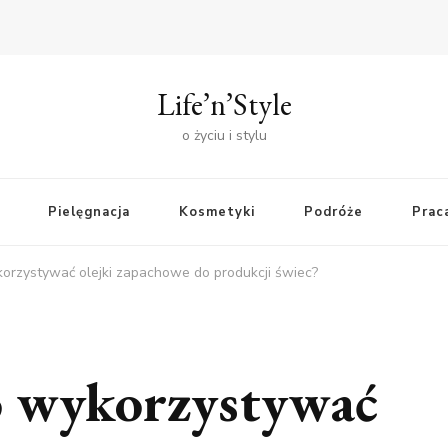
Life’n’Style
o życiu i stylu
Pielęgnacja
Kosmetyki
Podróże
Praca
orzystywać olejki zapachowe do produkcji świec?
o wykorzystywać