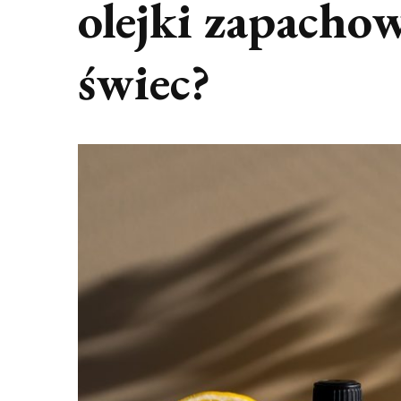
olejki zapacho
świec?