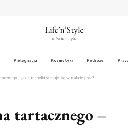
Life’n’Style
o życiu i stylu
Pielęgnacja
Kosmetyki
Podróże
Praca
acznego – jakie techniki stosuje się w trakcie prac?
a tartacznego –