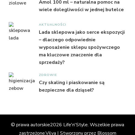
Amol 100 ml – naturalna pomoc na
wiele dolegliwości w jednej butelce
AKTUALNOŚCI
Lada sklepowa jako serce ekspozycji
– dlaczego odpowiednie
wyposażenie sklepu spożywczego
ma kluczowe znaczenie dla
sprzedaży?
ZDROWIE
Czy skaling i piaskowanie są
bezpieczne dla dziąseł?
© prawa autorskie2026
Life'n'Style
. Wszelkie prawa
zastrzeżone.
Vilva | Stworzony przez
Blossom